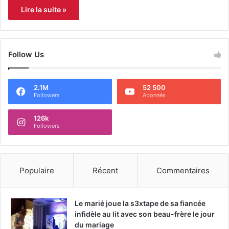
Lire la suite »
Follow Us
2.1M
52 500
Followers
Abonnés
126k
Followers
Populaire
Récent
Commentaires
Le marié joue la s3xtape de sa fiancée
infidèle au lit avec son beau-frère le jour
du mariage