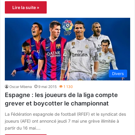
Lire la suite »
Divers
Oscar Mbena
9 mai 2015
1 130
Espagne : les joueurs de la liga compte
grever et boycotter le championnat
La Fédération espagnole de football (RFEF) et le syndicat des
joueurs (AFE) ont annoncé jeudi 7 mai une grève illimitée à
partir du 16 mai.…