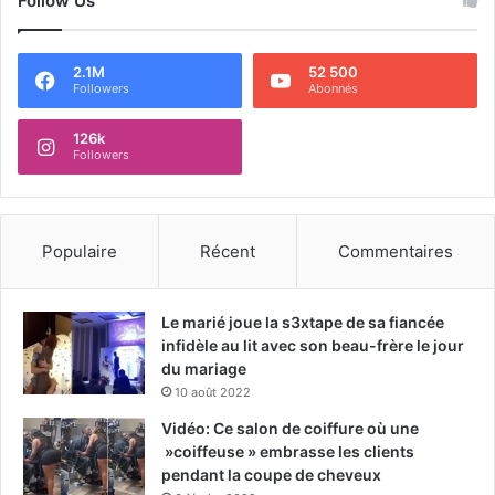
Follow Us
2.1M
52 500
Followers
Abonnés
126k
Followers
Populaire
Récent
Commentaires
Le marié joue la s3xtape de sa fiancée
infidèle au lit avec son beau-frère le jour
du mariage
10 août 2022
Vidéo: Ce salon de coiffure où une
»coiffeuse » embrasse les clients
pendant la coupe de cheveux