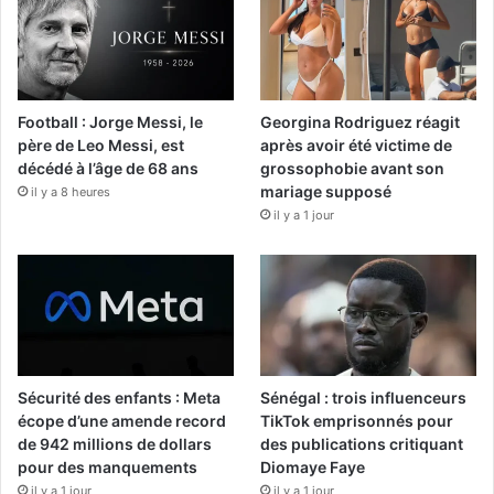
Football : Jorge Messi, le
Georgina Rodriguez réagit
père de Leo Messi, est
après avoir été victime de
décédé à l’âge de 68 ans
grossophobie avant son
mariage supposé
il y a 8 heures
il y a 1 jour
Sécurité des enfants : Meta
Sénégal : trois influenceurs
écope d’une amende record
TikTok emprisonnés pour
de 942 millions de dollars
des publications critiquant
pour des manquements
Diomaye Faye
il y a 1 jour
il y a 1 jour