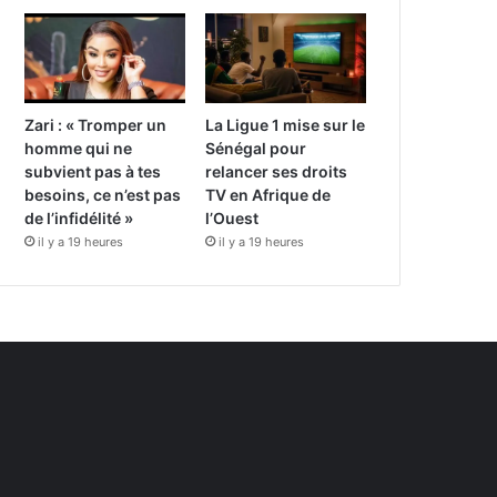
Zari : « Tromper un
La Ligue 1 mise sur le
homme qui ne
Sénégal pour
subvient pas à tes
relancer ses droits
besoins, ce n’est pas
TV en Afrique de
de l’infidélité »
l’Ouest
il y a 19 heures
il y a 19 heures