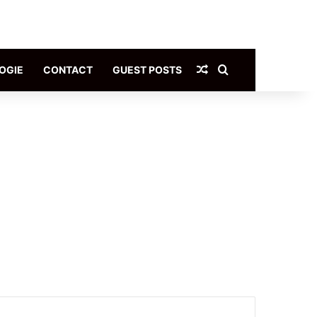
Article Aléatoire
Rechercher
OGIE
CONTACT
GUEST POSTS