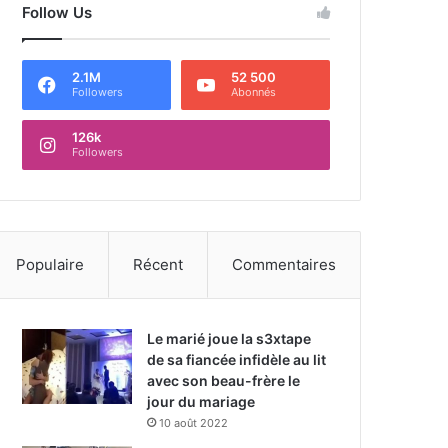
Follow Us
2.1M
52 500
Followers
Abonnés
126k
Followers
Populaire
Récent
Commentaires
Le marié joue la s3xtape
de sa fiancée infidèle au lit
avec son beau-frère le
jour du mariage
10 août 2022