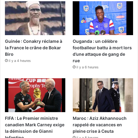
Guinée : Conakry réclame à
Ouganda : un célèbre
la France le crâne de Bokar
footballeur battu à mort lors
Biro
d’une attaque de gang de
rue
il y a 4 heures
il y a 6 heures
FIFA : Le Premier ministre
Maroc : Aziz Akhannouch
canadien Mark Carney exige
rappelé de vacances en
la démission de Gianni
pleine crise à Ceuta
Infantino
il y a 8 heures