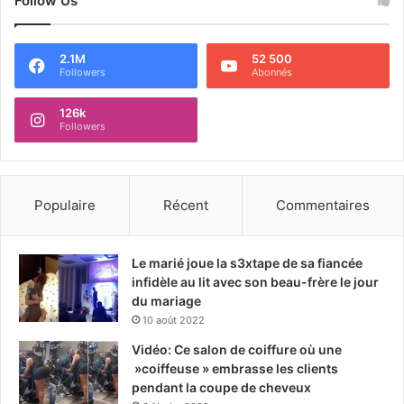
Follow Us
2.1M
52 500
Followers
Abonnés
126k
Followers
Populaire
Récent
Commentaires
Le marié joue la s3xtape de sa fiancée
infidèle au lit avec son beau-frère le jour
du mariage
10 août 2022
Vidéo: Ce salon de coiffure où une
»coiffeuse » embrasse les clients
pendant la coupe de cheveux