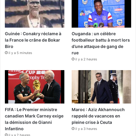
Guinée : Conakry réclame à
Ouganda : un célèbre
la France le crâne de Bokar
footballeur battu à mort lors
Biro
d’une attaque de gang de
rue
il y a 5 minutes
il y a 2 heures
FIFA : Le Premier ministre
Maroc : Aziz Akhannouch
canadien Mark Carney exige
rappelé de vacances en
la démission de Gianni
pleine crise à Ceuta
Infantino
il y a 3 heures
il y a 2 heures