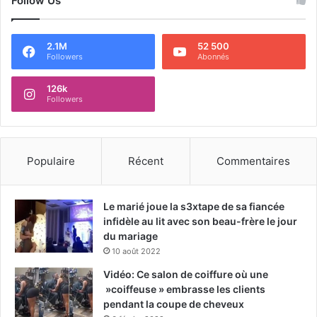
Follow Us
2.1M
52 500
Followers
Abonnés
126k
Followers
Populaire
Récent
Commentaires
Le marié joue la s3xtape de sa fiancée
infidèle au lit avec son beau-frère le jour
du mariage
10 août 2022
Vidéo: Ce salon de coiffure où une
»coiffeuse » embrasse les clients
pendant la coupe de cheveux