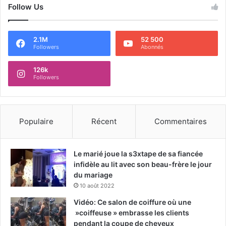
Follow Us
2.1M
52 500
Followers
Abonnés
126k
Followers
Populaire
Récent
Commentaires
Le marié joue la s3xtape de sa fiancée
infidèle au lit avec son beau-frère le jour
du mariage
10 août 2022
Vidéo: Ce salon de coiffure où une
»coiffeuse » embrasse les clients
pendant la coupe de cheveux