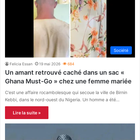
Société
Felicia Essan
19 mai 2026
684
Un amant retrouvé caché dans un sac «
Ghana Must-Go » chez une femme mariée
C’est une affaire rocambolesque qui secoue la ville de Birnin
Kebbi, dans le nord-ouest du Nigeria. Un homme a été…
Lire la suite »