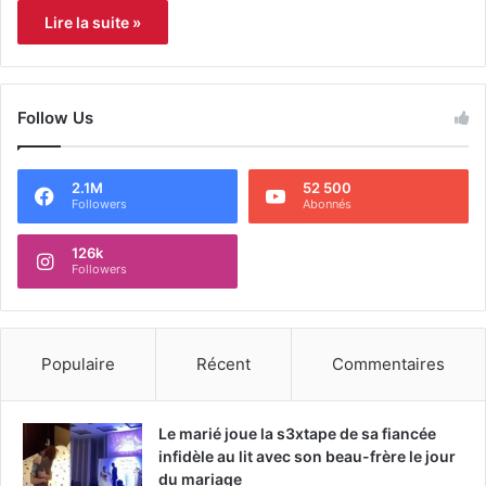
Lire la suite »
Follow Us
2.1M
52 500
Followers
Abonnés
126k
Followers
Populaire
Récent
Commentaires
Le marié joue la s3xtape de sa fiancée
infidèle au lit avec son beau-frère le jour
du mariage