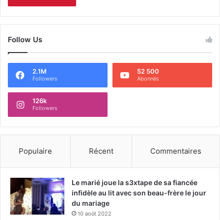
Follow Us
2.1M
52 500
Followers
Abonnés
126k
Followers
Populaire
Récent
Commentaires
Le marié joue la s3xtape de sa fiancée
infidèle au lit avec son beau-frère le jour
du mariage
10 août 2022