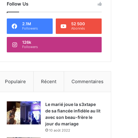
Follow Us
2.1M
52 500
Followers
Abonnés
126k
Followers
Populaire
Récent
Commentaires
Le marié joue la s3xtape
de sa fiancée infidèle au lit
avec son beau-frère le
jour du mariage
10 août 2022