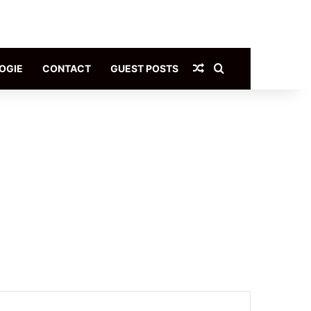
Article Aléatoire
Rechercher
OGIE
CONTACT
GUEST POSTS