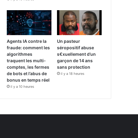
Agents IA contre la
Un pasteur
fraude: comment les
séropositif abuse
algorithmes
s€xuellement d’un
traquent les multi-
garçon de 14 ans
comptes, les fermes
sans protection
de bots et l’abus de
il y a 18 heures
bonus en temps réel
il y a 10 heures