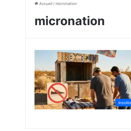
Accueil
/
micronation
micronation
Insolit