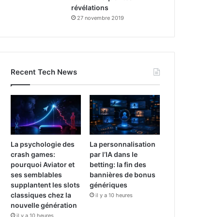
révélations
27 novembre 2019
Recent Tech News
La psychologie des
La personnalisation
crash games:
par l’IA dans le
pourquoi Aviator et
betting: la fin des
ses semblables
bannières de bonus
supplantent les slots
génériques
classiques chez la
il y a 10 heures
nouvelle génération
il y a 10 heures