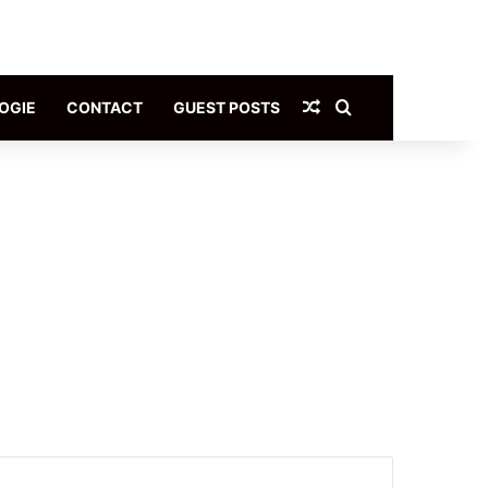
Article Aléatoire
Rechercher
OGIE
CONTACT
GUEST POSTS