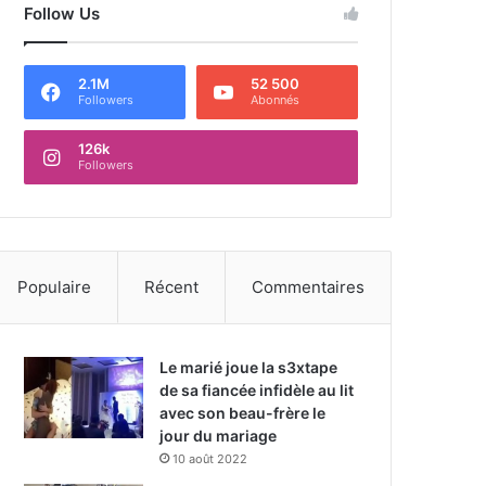
Follow Us
2.1M
52 500
Followers
Abonnés
126k
Followers
Populaire
Récent
Commentaires
Le marié joue la s3xtape
de sa fiancée infidèle au lit
avec son beau-frère le
jour du mariage
10 août 2022