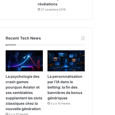
révélations
27 novembre 2019
Recent Tech News
La psychologie des
La personnalisation
crash games:
par l’IA dans le
pourquoi Aviator et
betting: la fin des
ses semblables
bannières de bonus
supplantent les slots
génériques
classiques chez la
il y a 10 heures
nouvelle génération
il y a 10 heures