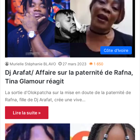
Côte d'Ivoire
Murielle Stéphanie BLAVO
27 mars 2023
1 650
Dj Arafat/ Affaire sur la paternité de Rafna,
Tina Glamour réagit
La sortie d’Olokpatcha sur la mise en doute de la paternité de
Rafna, fille de Dj Arafat, crée une vive…
Lire la suite »