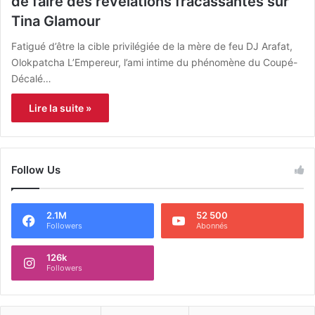
de faire des révélations fracassantes sur
Tina Glamour
Fatigué d’être la cible privilégiée de la mère de feu DJ Arafat,
Olokpatcha L’Empereur, l’ami intime du phénomène du Coupé-
Décalé…
Lire la suite »
Follow Us
2.1M
52 500
Followers
Abonnés
126k
Followers