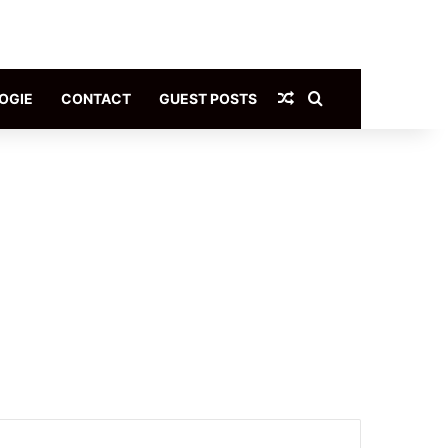
Article Aléatoire
Rechercher
OGIE
CONTACT
GUEST POSTS