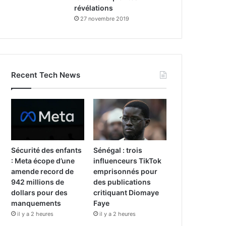
révélations
27 novembre 2019
Recent Tech News
Sécurité des enfants
Sénégal : trois
: Meta écope d’une
influenceurs TikTok
amende record de
emprisonnés pour
942 millions de
des publications
dollars pour des
critiquant Diomaye
manquements
Faye
il y a 2 heures
il y a 2 heures