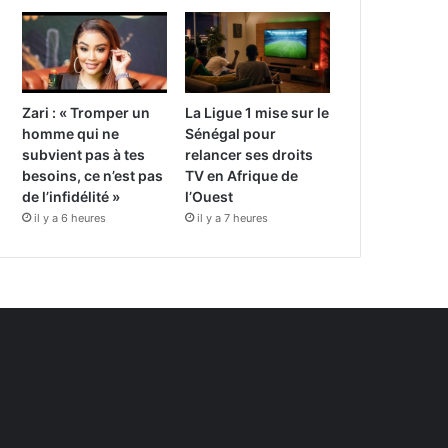
Zari : « Tromper un
La Ligue 1 mise sur le
homme qui ne
Sénégal pour
subvient pas à tes
relancer ses droits
besoins, ce n’est pas
TV en Afrique de
de l’infidélité »
l’Ouest
il y a 6 heures
il y a 7 heures