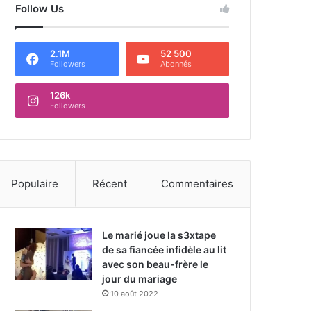
Follow Us
2.1M
52 500
Followers
Abonnés
126k
Followers
Populaire
Récent
Commentaires
Le marié joue la s3xtape
de sa fiancée infidèle au lit
avec son beau-frère le
jour du mariage
10 août 2022