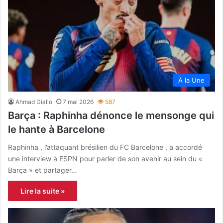
À la Une
Ahmad Diallo
7 mai 2026
587
Barça : Raphinha dénonce le mensonge qui
le hante à Barcelone
Raphinha , l’attaquant brésilien du FC Barcelone , a accordé
une interview à ESPN pour parler de son avenir au sein du «
Barça » et partager…
Lire la suite »