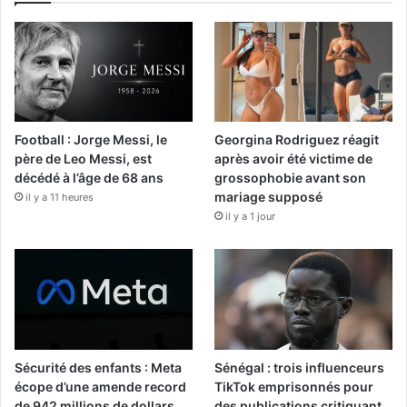
Football : Jorge Messi, le
Georgina Rodriguez réagit
père de Leo Messi, est
après avoir été victime de
décédé à l’âge de 68 ans
grossophobie avant son
mariage supposé
il y a 11 heures
il y a 1 jour
Sécurité des enfants : Meta
Sénégal : trois influenceurs
écope d’une amende record
TikTok emprisonnés pour
de 942 millions de dollars
des publications critiquant