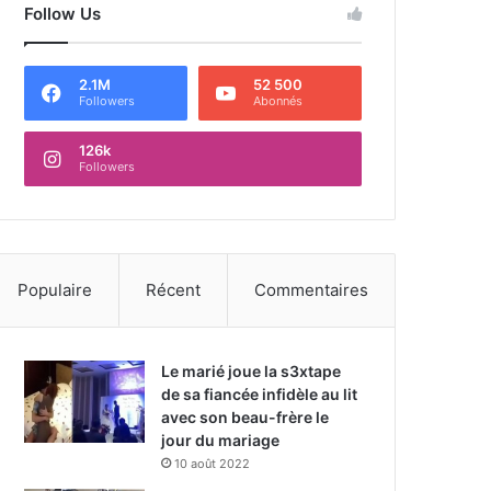
Follow Us
2.1M
52 500
Followers
Abonnés
126k
Followers
Populaire
Récent
Commentaires
Le marié joue la s3xtape
de sa fiancée infidèle au lit
avec son beau-frère le
jour du mariage
10 août 2022