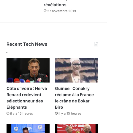
révélations
27 novembre 2019
Recent Tech News
Côte d’Ivoire : Hervé
Guinée : Conakry
Renard redevient
réclame à la France
sélectionneur des
le crâne de Bokar
Éléphants
Biro
il y a 15 heures
il y a 15 heures