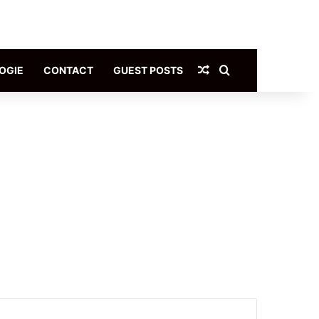
Article Aléatoire
Rechercher
OGIE
CONTACT
GUEST POSTS