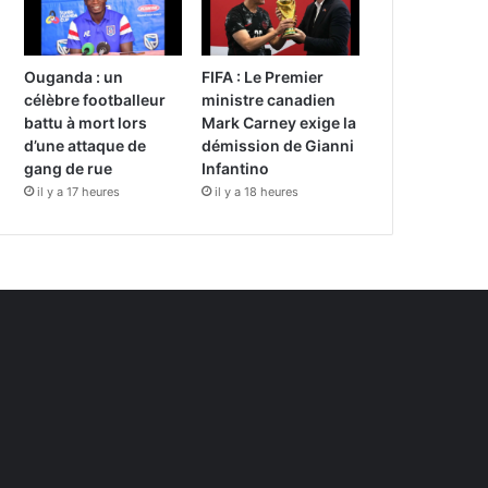
Ouganda : un
FIFA : Le Premier
célèbre footballeur
ministre canadien
battu à mort lors
Mark Carney exige la
d’une attaque de
démission de Gianni
gang de rue
Infantino
il y a 17 heures
il y a 18 heures