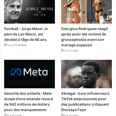
Football : Jorge Messi, le
Georgina Rodriguez réagit
père de Leo Messi, est
après avoir été victime de
décédé à l’âge de 68 ans
grossophobie avant son
mariage supposé
il y a 11 heures
il y a 1 jour
Sécurité des enfants : Meta
Sénégal : trois influenceurs
écope d’une amende record
TikTok emprisonnés pour
de 942 millions de dollars
des publications critiquant
pour des manquements
Diomaye Faye
il y a 1 jour
il y a 1 jour