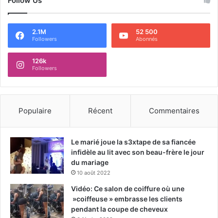
Follow Us
2.1M
52 500
Followers
Abonnés
126k
Followers
Populaire
Récent
Commentaires
Le marié joue la s3xtape de sa fiancée
infidèle au lit avec son beau-frère le jour
du mariage
10 août 2022
Vidéo: Ce salon de coiffure où une
»coiffeuse » embrasse les clients
pendant la coupe de cheveux