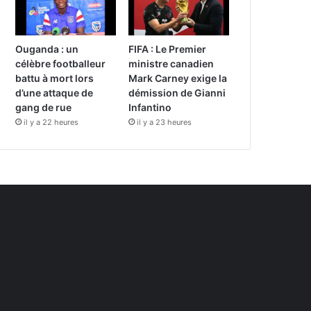
Ouganda : un
FIFA : Le Premier
célèbre footballeur
ministre canadien
battu à mort lors
Mark Carney exige la
d’une attaque de
démission de Gianni
gang de rue
Infantino
il y a 22 heures
il y a 23 heures