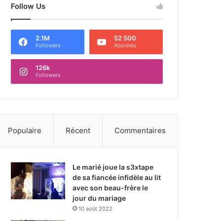
Follow Us
2.1M
52 500
Followers
Abonnés
126k
Followers
Populaire
Récent
Commentaires
Le marié joue la s3xtape
de sa fiancée infidèle au lit
avec son beau-frère le
jour du mariage
10 août 2022