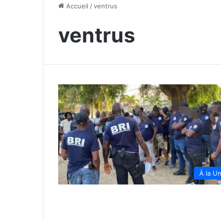
Accueil
/
ventrus
ventrus
À la U