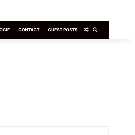
Article Aléatoire
Rechercher
OGIE
CONTACT
GUEST POSTS