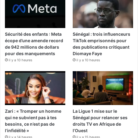
Sécurité des enfants : Meta
Sénégal : trois influenceurs
écope d’une amende record
TikTok emprisonnés pour
de 942 millions de dollars
des publications critiquant
pour des manquements
Diomaye Faye
il y a 10 heures
il y a 10 heures
Zari : « Tromper un homme
La Ligue 1 mise sur le
qui ne subvient pas à tes
Sénégal pour relancer ses
besoins, ce n’est pas de
droits TV en Afrique de
l’infidélité »
l’Ouest
il y a 14 heures
il y a 15 heures