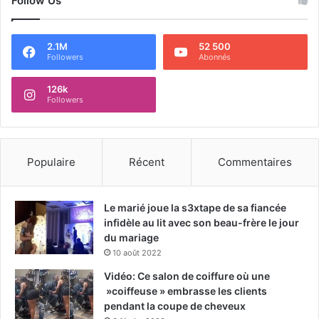
Follow Us
2.1M
52 500
Followers
Abonnés
126k
Followers
Populaire
Récent
Commentaires
Le marié joue la s3xtape de sa fiancée
infidèle au lit avec son beau-frère le jour
du mariage
10 août 2022
Vidéo: Ce salon de coiffure où une
»coiffeuse » embrasse les clients
pendant la coupe de cheveux