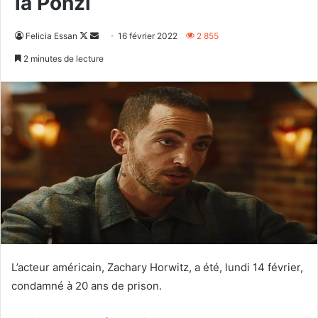
la Ponzi
Follow
Envoyer
Felicia Essan
16 février 2022
2 855
on
un
2 minutes de lecture
X
courriel
L’acteur américain, Zachary Horwitz, a été, lundi 14 février,
condamné à 20 ans de prison.