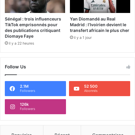
Sénégal : trois influenceurs
Yan Diomandé au Real
TikTok emprisonnés pour
Madrid : l’Ivoirien devient le
des publications critiquant
transfert africain le plus cher
Diomaye Faye
il y a 1 jour
il y a 22 heures
Follow Us
2.1M
52 500
Followers
Abonnés
126k
Followers