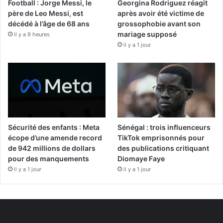
Football : Jorge Messi, le
Georgina Rodriguez réagit
père de Leo Messi, est
après avoir été victime de
décédé à l’âge de 68 ans
grossophobie avant son
mariage supposé
il y a 9 heures
il y a 1 jour
Sécurité des enfants : Meta
Sénégal : trois influenceurs
écope d’une amende record
TikTok emprisonnés pour
de 942 millions de dollars
des publications critiquant
pour des manquements
Diomaye Faye
il y a 1 jour
il y a 1 jour