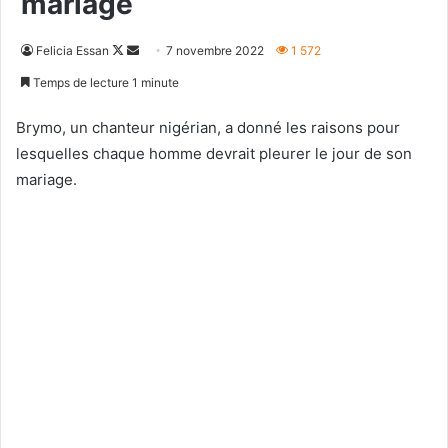
mariage
Follow
Envoyer
Felicia Essan
7 novembre 2022
1 572
on
un
Temps de lecture 1 minute
X
courriel
Brymo, un chanteur nigérian, a donné les raisons pour
lesquelles chaque homme devrait pleurer le jour de son
mariage.