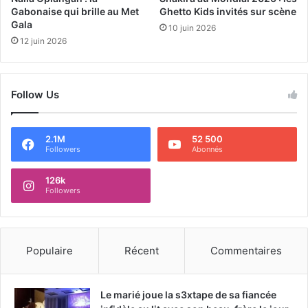
Gabonaise qui brille au Met
Ghetto Kids invités sur scène
Gala
10 juin 2026
12 juin 2026
Follow Us
2.1M
52 500
Followers
Abonnés
126k
Followers
Populaire
Récent
Commentaires
Le marié joue la s3xtape de sa fiancée