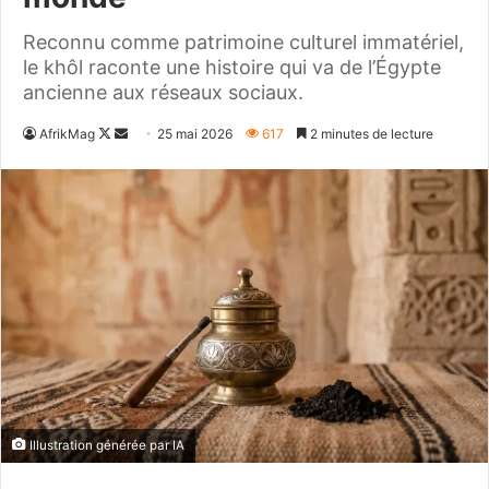
Reconnu comme patrimoine culturel immatériel,
le khôl raconte une histoire qui va de l’Égypte
ancienne aux réseaux sociaux.
Follow
Envoyer
AfrikMag
25 mai 2026
617
2 minutes de lecture
on
un
X
courriel
Illustration générée par IA