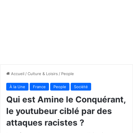
Accueil
/
Culture & Loisirs
/
People
À la Une
France
People
Société
Qui est Amine le Conquérant,
le youtubeur ciblé par des
attaques racistes ?