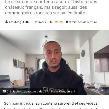
Le créateur de contenu raconte l’histoire des
châteaux français, mais reçoit aussi des
commentaires racistes sur sa légitimité.
Follow
Envoyer
AfrikMag
26 mai 2026
691
3 minutes de lecture
on
un
X
courriel
Crédit photo : capture vidéo / Amine le Conquérant
Son nom intrigue, son contenu surprend et ses vidéos