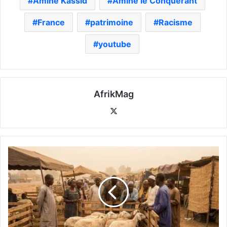
Amine Kassid
Amine le Conquérant
France
patrimoine
Racisme
youtube
AfrikMag
X