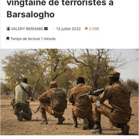
vingtaine de terroristes à
Barsalogho
Envoyer
VALERY BERNABE
13 juillet 2022
2 066
un
Temps de lecture 1 minute
courriel