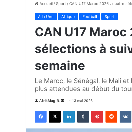
Accueil
/
Sport
/
CAN U17 Maroc 2026 : quatre séle
À la Une
Afrique
Football
Sport
CAN U17 Maroc 2
sélections à sui
semaine
Le Maroc, le Sénégal, le Mali et 
plus attendues au début du tour
Follow
Envoyer
AfrikMag
13 mai 2026
on
un
Facebook
X
Linkedin
Tumblr
Pinterest
Reddit
X
courriel