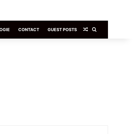
Article Aléatoire
Rechercher
OGIE
CONTACT
GUEST POSTS