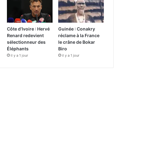
Côte d’Ivoire : Hervé
Guinée : Conakry
Renard redevient
réclame à la France
sélectionneur des
le crâne de Bokar
Éléphants
Biro
il y a 1 jour
il y a 1 jour