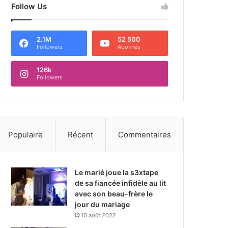
Follow Us
2.1M
52 500
Followers
Abonnés
126k
Followers
Populaire
Récent
Commentaires
Le marié joue la s3xtape
de sa fiancée infidèle au lit
avec son beau-frère le
jour du mariage
10 août 2022