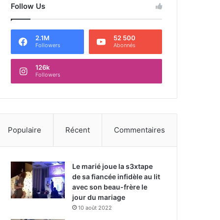
Follow Us
2.1M
52 500
Followers
Abonnés
126k
Followers
Populaire
Récent
Commentaires
Le marié joue la s3xtape
de sa fiancée infidèle au lit
avec son beau-frère le
jour du mariage
10 août 2022