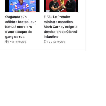
Ouganda : un
FIFA : Le Premier
célèbre footballeur
ministre canadien
battu à mort lors
Mark Carney exige la
d’une attaque de
démission de Gianni
gang de rue
Infantino
il y a 11 heures
il y a 12 heures