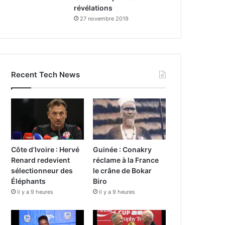
révélations
27 novembre 2019
Recent Tech News
Côte d’Ivoire : Hervé
Guinée : Conakry
Renard redevient
réclame à la France
sélectionneur des
le crâne de Bokar
Éléphants
Biro
il y a 9 heures
il y a 9 heures