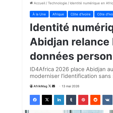
Accueil
/
Technologie
/
Identité numérique en Afri
À la Une
Afrique
Côte d'Ivoire
Côte d'Ivo
Identité numériq
Abidjan relance 
données person
ID4Africa 2026 place Abidjan au 
moderniser l’identification sans 
Follow
Envoyer
AfrikMag
13 mai 2026
on
un
Facebook
X
Linkedin
Tumblr
Pinterest
Reddit
X
courriel