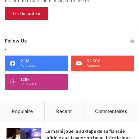
milliard de dollars lundi et lui a ordonné de…
Lire la suite »
Follow Us
2.1M
52 500
Followers
Abonnés
126k
Followers
Populaire
Récent
Commentaires
Le marié joue la s3xtape de sa fiancée
infidèle au lit avec son beau-frère le jour