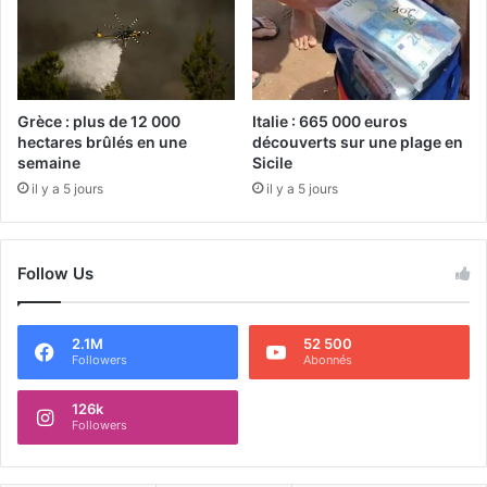
Grèce : plus de 12 000
Italie : 665 000 euros
hectares brûlés en une
découverts sur une plage en
semaine
Sicile
il y a 5 jours
il y a 5 jours
Follow Us
2.1M
52 500
Followers
Abonnés
126k
Followers