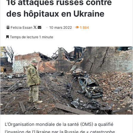
16 attaques russes contre
des hôpitaux en Ukraine
Follow
Envoyer
Felicia Essan
10 mars 2022
1 864
on
un
Temps de lecture 1 minute
X
courriel
L’Organisation mondiale de la santé (OMS) a qualifié
l’invasion de l’Ukraine par la Russie de «
catastrophe