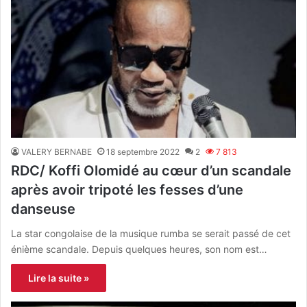
VALERY BERNABE
18 septembre 2022
2
7 813
RDC/ Koffi Olomidé au cœur d’un scandale
après avoir tripoté les fesses d’une
danseuse
La star congolaise de la musique rumba se serait passé de cet
énième scandale. Depuis quelques heures, son nom est…
Lire la suite »