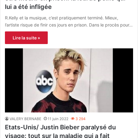
lui a été infligée
R.Kelly et la musique, c’est pratiquement terminé. Mieux,
l’artiste risque de finir ces jours en prison. Dans le procès pour…
Lire la suite »
VALERY BERNABE
11 juin 2022
3 294
Etats-Unis/ Justin Bieber paralysé du
visage: tout sur la maladie qui a fait