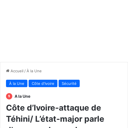
Accueil
/
À la Une
À la Une
Côte d'Ivoire
Sécurité
A la Une
Côte d’Ivoire-attaque de
Téhini/ L’état-major parle