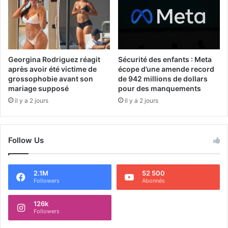
Georgina Rodriguez réagit
Sécurité des enfants : Meta
après avoir été victime de
écope d’une amende record
grossophobie avant son
de 942 millions de dollars
mariage supposé
pour des manquements
il y a 2 jours
il y a 2 jours
Follow Us
2.1M
52 500
Followers
Abonnés
126k
Followers