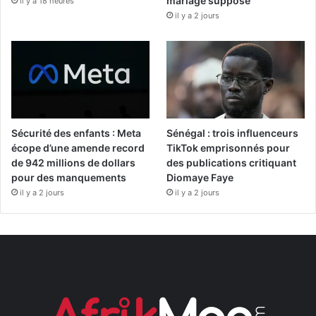
mariage supposé
il y a 18 heures
il y a 2 jours
Sécurité des enfants : Meta
Sénégal : trois influenceurs
écope d’une amende record
TikTok emprisonnés pour
de 942 millions de dollars
des publications critiquant
pour des manquements
Diomaye Faye
il y a 2 jours
il y a 2 jours