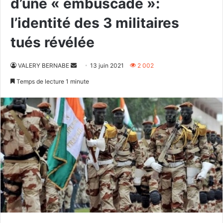
d’une « embuscade »:
l’identité des 3 militaires
tués révélée
Envoyer
VALERY BERNABE
13 juin 2021
2 002
un
Temps de lecture 1 minute
courriel