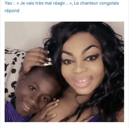
Yao : » Je vais très mal réagir… », Le chanteur congolais
répond