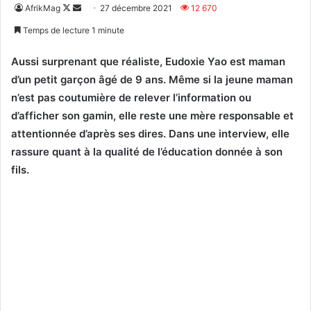
Follow
Envoyer
AfrikMag
27 décembre 2021
12 670
on
un
Temps de lecture 1 minute
X
courriel
Aussi surprenant que réaliste, Eudoxie Yao est maman
d’un petit garçon âgé de 9 ans. Même si la jeune maman
n’est pas coutumière de relever l’information ou
d’afficher son gamin, elle reste une mère responsable et
attentionnée d’après ses dires. Dans une interview, elle
rassure quant à la qualité de l’éducation donnée à son
fils.