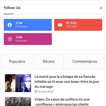
Follow Us
2.1M
52 500
Followers
Abonnés
126k
Followers
Populaire
Récent
Commentaires
Le marié joue la s3xtape de sa fiancée
infidèle au lit avec son beau-frère le jour
du mariage
10 août 2022
Vidéo: Ce salon de coiffure où une
»coiffeuse » embrasse les clients