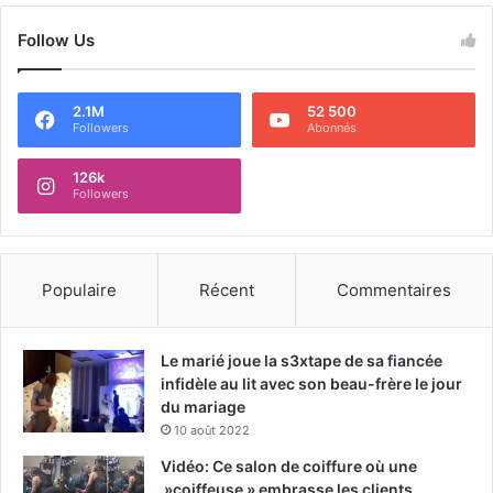
Follow Us
2.1M
52 500
Followers
Abonnés
126k
Followers
Populaire
Récent
Commentaires
Le marié joue la s3xtape de sa fiancée
infidèle au lit avec son beau-frère le jour
du mariage
10 août 2022
Vidéo: Ce salon de coiffure où une
»coiffeuse » embrasse les clients