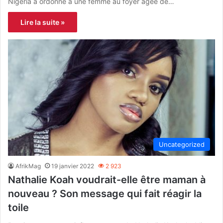
Nigeria a ordonné à une femme au foyer âgée de…
Lire la suite »
Uncategorized
AfrikMag
19 janvier 2022
2 923
Nathalie Koah voudrait-elle être maman à
nouveau ? Son message qui fait réagir la
toile