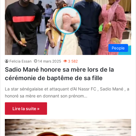
People
Felicia Essan
14 mars 2025
3 582
Sadio Mané honore sa mère lors de la
cérémonie de baptême de sa fille
La star sénégalaise et attaquant d’Al Nassr FC , Sadio Mané , a
honoré sa mère en donnant son prénom…
Lire la suite »