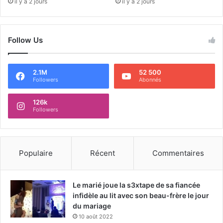
il y a 2 jours
il y a 2 jours
Follow Us
2.1M
52 500
Followers
Abonnés
126k
Followers
Populaire
Récent
Commentaires
Le marié joue la s3xtape de sa fiancée
infidèle au lit avec son beau-frère le jour
du mariage
10 août 2022