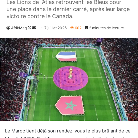
Les Lions de l’Atlas retrouvent les Bleus pour
une place dans le dernier carré, après leur large
victoire contre le Canada.
Follow
Envoyer
AfrikMag
7 juillet 2026
602
2 minutes de lecture
on
un
X
courriel
Le Maroc tient déjà son rendez-vous le plus brûlant de ce