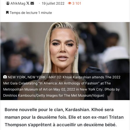
Follow
Envoyer
AfrikMag
19 juillet 2022
3 101
on
un
Temps de lecture 1 minute
X
courriel
NEW YORK, NEW YORK - MAY 02: Khloé Kardashian attends The 2022
Met Gala Celebrating "In America: An Anthology of Fashion" at The
Metropolitan Museum of Art on May 02, 2022 in New York City. (Photo by
Dimitrios Kambouris/Getty Images for The Met Museum/Vogue)
Bonne nouvelle pour le clan, Kardashian. Klhoé sera
maman pour la deuxième fois. Elle et son ex-mari Tristan
Thompson s’apprêtent à accueillir un deuxième bébé.