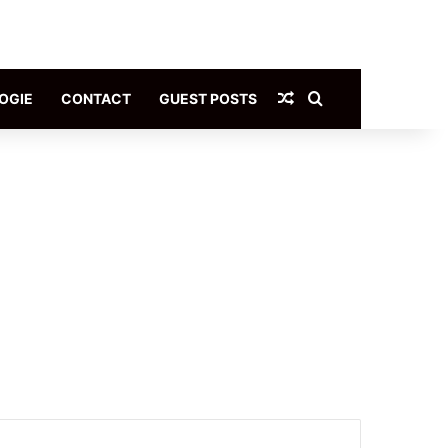
Article Aléatoire
Rechercher
OGIE
CONTACT
GUEST POSTS