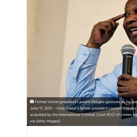
Former Ivorian president Laurent Gbagbo gestures as he speak
June 17, 2021. - Ivory Coast's former president Laurent Gbagbo 
acquitted by the International Criminal Court (ICC) of crime
via Getty Images)