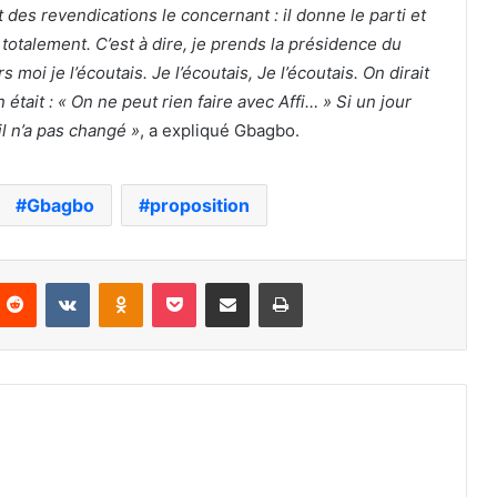
t des revendications le concernant : il donne le parti et
 totalement. C’est à dire, je prends la présidence du
s moi je l’écoutais. Je l’écoutais,
Je l’écoutais. On dirait
n était : « On ne peut rien faire avec Affi… » Si un jour
 il n’a pas changé »
, a expliqué Gbagbo.
Gbagbo
proposition
nterest
Reddit
VKontakte
Odnoklassniki
Pocket
Partager par email
Imprimer