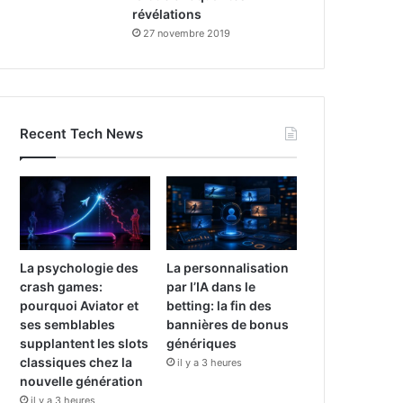
révélations
27 novembre 2019
Recent Tech News
La psychologie des
La personnalisation
crash games:
par l’IA dans le
pourquoi Aviator et
betting: la fin des
ses semblables
bannières de bonus
supplantent les slots
génériques
classiques chez la
il y a 3 heures
nouvelle génération
il y a 3 heures