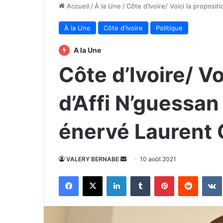
Accueil
/
À la Une
/
Côte d’Ivoire/ Voici la proposi
À la Une
Côte d'Ivoire
Politique
A la Une
Côte d’Ivoire/ Vo
d’Affi N’guessan
énervé Laurent
Envoyer
VALERY BERNABE
10 août 2021
un
Facebook
X
Linkedin
Tumblr
Pinterest
Reddit
courriel