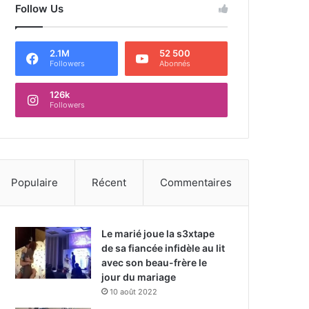
Follow Us
2.1M
52 500
Followers
Abonnés
126k
Followers
Populaire
Récent
Commentaires
Le marié joue la s3xtape
de sa fiancée infidèle au lit
avec son beau-frère le
jour du mariage
10 août 2022