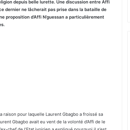
eligion depuis belle lurette. Une discussion entre Affi
 ce dernier ne lâcherait pas prise dans la bataille de
une proposition d’Affi N’guessan a particulièrement
es.
la raison pour laquelle Laurent Gbagbo a froissé sa
ent Gbagbo avait eu vent de la volonté d’Affi de le
l’ex-chef de l’Etat ivoirien a expliqué pourquoi il s’est