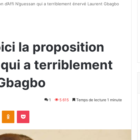
tion d’Affi N’guessan qui a terriblement énervé Laurent Gbagbo
ici la proposition
 qui a terriblement
 Gbagbo
1
5 615
Temps de lecture 1 minute
VKontakte
Odnoklassniki
Pocket