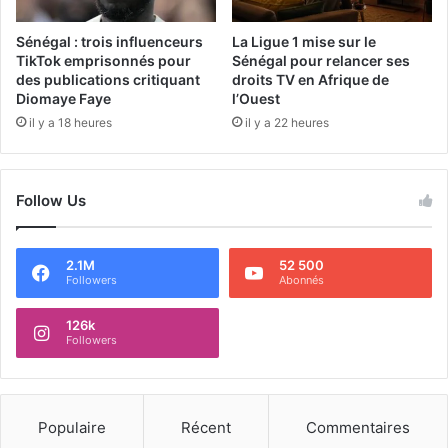
Sénégal : trois influenceurs
La Ligue 1 mise sur le
TikTok emprisonnés pour
Sénégal pour relancer ses
des publications critiquant
droits TV en Afrique de
Diomaye Faye
l’Ouest
il y a 18 heures
il y a 22 heures
Follow Us
2.1M
52 500
Followers
Abonnés
126k
Followers
Populaire
Récent
Commentaires