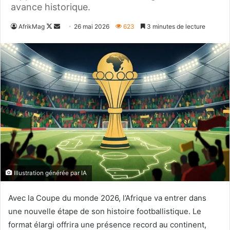
avance historique.
Follow
Envoyer
AfrikMag
26 mai 2026
623
3 minutes de lecture
on
un
X
courriel
Illustration générée par IA
Avec la Coupe du monde 2026, l’Afrique va entrer dans
une nouvelle étape de son histoire footballistique. Le
format élargi offrira une présence record au continent,