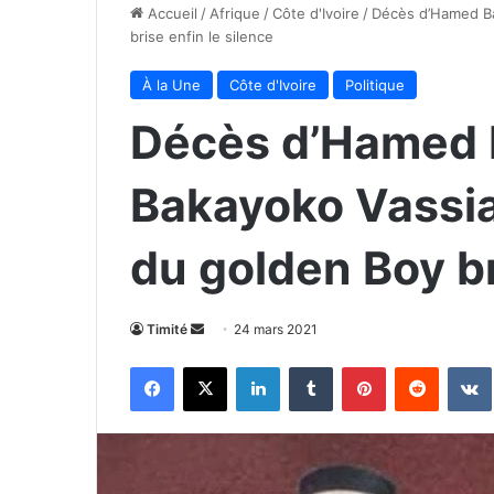
Accueil
/
Afrique
/
Côte d'Ivoire
/
Décès d’Hamed Ba
brise enfin le silence
À la Une
Côte d'Ivoire
Politique
Décès d’Hamed 
Bakayoko Vassia
du golden Boy br
Envoyer
Timité
24 mars 2021
un
Facebook
X
Linkedin
Tumblr
Pinterest
Reddit
courriel