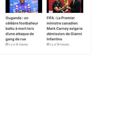
Ouganda : un
FIFA : Le Premier
célèbre footballeur
ministre canadien
battu à mort lors
Mark Carney exige la
d’une attaque de
démission de Gianni
gang de rue
Infantino
il y a 16 heures
il y a 16 heures