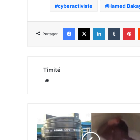
cyberactiviste
Hamed Baka
Facebook
X
Linkedin
Tumblr
Pi
Partager
Timité
Website