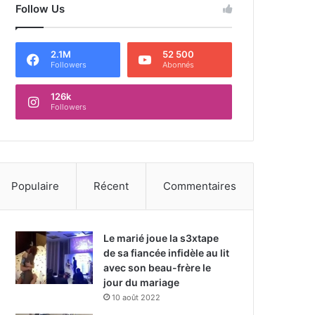
Follow Us
2.1M
52 500
Followers
Abonnés
126k
Followers
Populaire
Récent
Commentaires
Le marié joue la s3xtape
de sa fiancée infidèle au lit
avec son beau-frère le
jour du mariage
10 août 2022