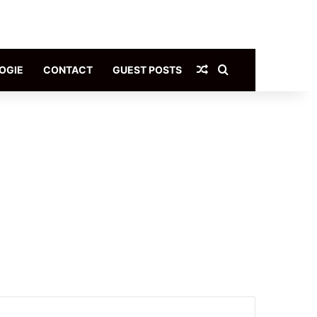
Article Aléatoire
Rechercher
OGIE
CONTACT
GUEST POSTS