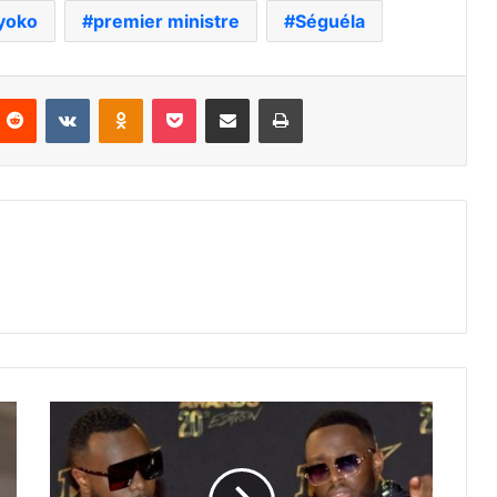
yoko
premier ministre
Séguéla
nterest
Reddit
VKontakte
Odnoklassniki
Pocket
Partager par email
Imprimer