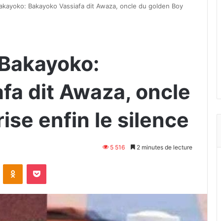
kayoko: Bakayoko Vassiafa dit Awaza, oncle du golden Boy
Bakayoko:
fa dit Awaza, oncle
ise enfin le silence
5 516
2 minutes de lecture
VKontakte
Odnoklassniki
Pocket