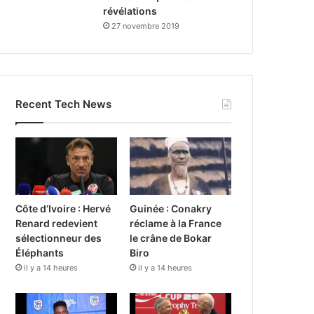
révélations
27 novembre 2019
Recent Tech News
Côte d’Ivoire : Hervé
Guinée : Conakry
Renard redevient
réclame à la France
sélectionneur des
le crâne de Bokar
Éléphants
Biro
il y a 14 heures
il y a 14 heures