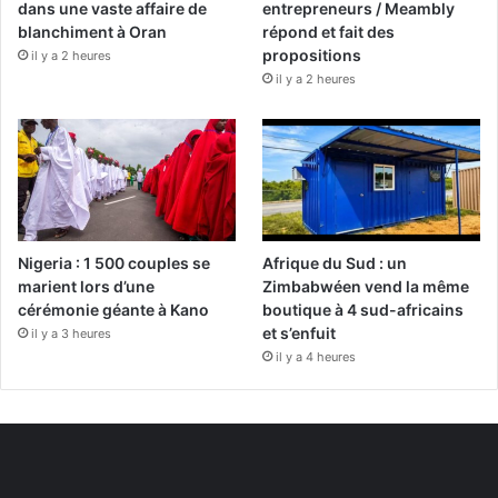
dans une vaste affaire de
entrepreneurs / Meambly
blanchiment à Oran
répond et fait des
propositions
il y a 2 heures
il y a 2 heures
Nigeria : 1 500 couples se
Afrique du Sud : un
marient lors d’une
Zimbabwéen vend la même
cérémonie géante à Kano
boutique à 4 sud-africains
et s’enfuit
il y a 3 heures
il y a 4 heures