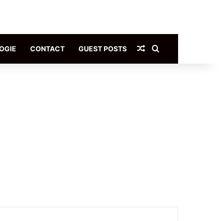
Article Aléatoire
Rechercher
OGIE
CONTACT
GUEST POSTS