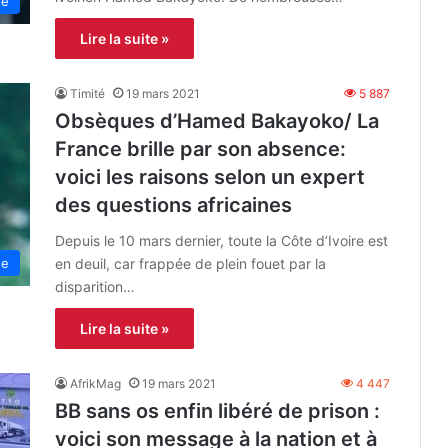
ne
Lire la suite »
Timité
19 mars 2021
5 887
Obsèques d’Hamed Bakayoko/ La
France brille par son absence:
voici les raisons selon un expert
des questions africaines
Depuis le 10 mars dernier, toute la Côte d’Ivoire est
en deuil, car frappée de plein fouet par la
ue
disparition…
Lire la suite »
AfrikMag
19 mars 2021
4 447
BB sans os enfin libéré de prison :
voici son message à la nation et à