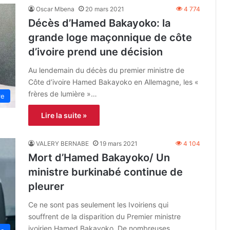
Oscar Mbena
20 mars 2021
4 774
Décès d’Hamed Bakayoko: la
grande loge maçonnique de côte
d’ivoire prend une décision
Au lendemain du décès du premier ministre de
Côte d’ivoire Hamed Bakayoko en Allemagne, les «
frères de lumière »…
re
Lire la suite »
VALERY BERNABE
19 mars 2021
4 104
Mort d’Hamed Bakayoko/ Un
ministre burkinabé continue de
pleurer
Ce ne sont pas seulement les Ivoiriens qui
souffrent de la disparition du Premier ministre
ivoirien Hamed Bakayoko. De nombreuses…