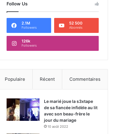
Follow Us
2.1M
52 500
Followers
Abonnés
126k
Followers
Populaire
Récent
Commentaires
Le marié joue la s3xtape
de sa fiancée infidèle au lit
avec son beau-frère le
jour du mariage
10 août 2022