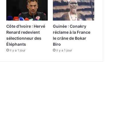
Côte d’Ivoire : Hervé
Guinée : Conakry
Renard redevient
réclame à la France
sélectionneur des
le crâne de Bokar
Éléphants
Biro
il y a 1 jour
il y a 1 jour