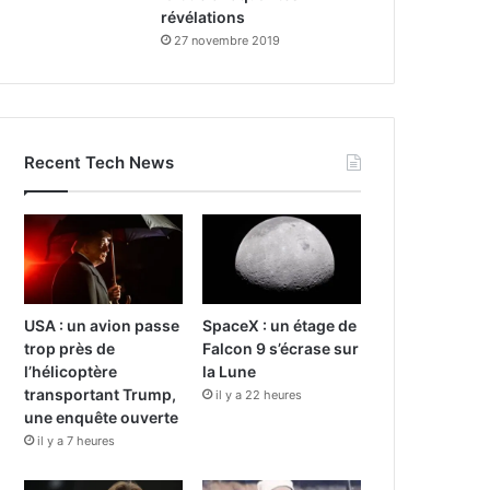
révélations
27 novembre 2019
Recent Tech News
USA : un avion passe
SpaceX : un étage de
trop près de
Falcon 9 s’écrase sur
l’hélicoptère
la Lune
transportant Trump,
il y a 22 heures
une enquête ouverte
il y a 7 heures