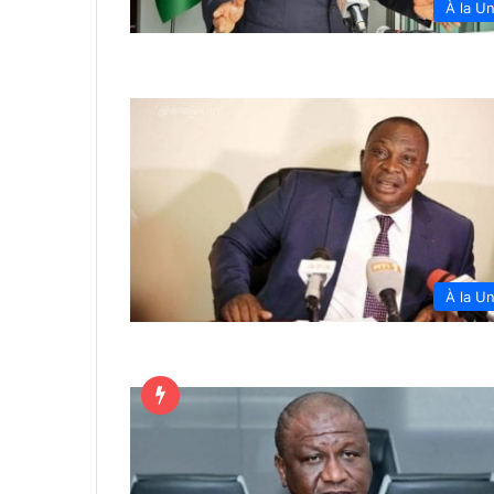
À la U
À la U