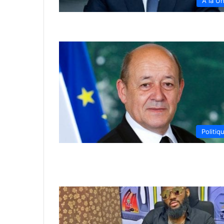
À la U
Politiq