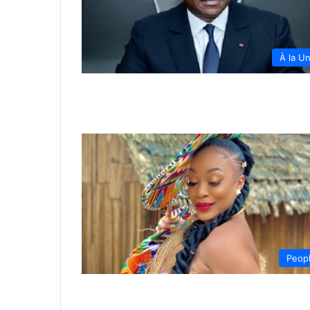
À la U
Peop