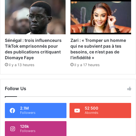
Sénégal : trois influenceurs
Zari : « Tromper un homme
TikTok emprisonnés pour
qui ne subvient pas à tes
des publications critiquant
besoins, ce n’est pas de
Diomaye Faye
l’infidélité »
il y a 13 heures
il y a 17 heures
Follow Us
2.1M
52 500
Followers
Abonnés
126k
Followers