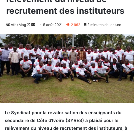
recrutement des instituteurs
Follow
Envoyer
AfrikMag
5 août 2021
2 962
2 minutes de lecture
on
un
X
courriel
Le Syndicat pour la revalorisation des enseignants du
secondaire de Côte d’Ivoire (SYRES) a plaidé pour le
relèvement du niveau de recrutement des instituteurs, à