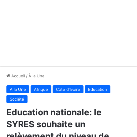
Accueil
/
À la Une
À la Une
Afrique
Côte d'Ivoire
Education
Société
Education nationale: le
SYRES souhaite un
relèvement du niveau de