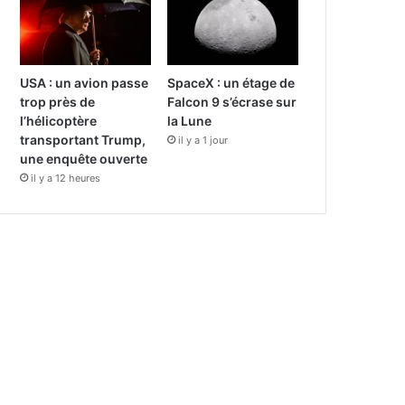
USA : un avion passe
SpaceX : un étage de
trop près de
Falcon 9 s’écrase sur
l’hélicoptère
la Lune
transportant Trump,
il y a 1 jour
une enquête ouverte
il y a 12 heures