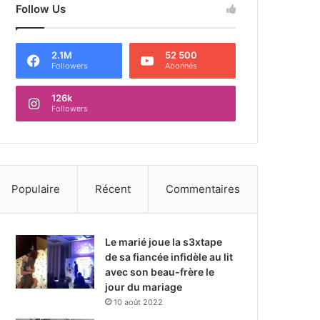
Follow Us
2.1M
52 500
Followers
Abonnés
126k
Followers
Populaire
Récent
Commentaires
Le marié joue la s3xtape
de sa fiancée infidèle au lit
avec son beau-frère le
jour du mariage
10 août 2022