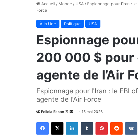
Accueil
/
Monde
/
USA
/
Espionnage pour l’Iran : l
Force
À la Une
Politique
USA
Espionnage pour l
200 000 $ pour 
agente de l’Air 
Espionnage pour l'Iran : le FBI 
agente de l'Air Force
Follow
Envoyer
Felicia Essan
15 mai 2026
on
un
Facebook
X
Linkedin
Tumblr
Pinterest
Reddit
X
courriel