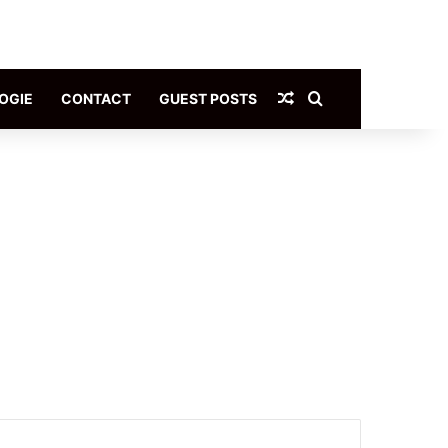
Article Aléatoire
Rechercher
OGIE
CONTACT
GUEST POSTS