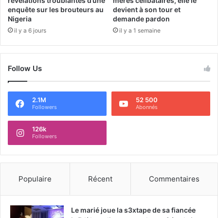
révélations troublantes d’une
mères célibataires, elle le
enquête sur les brouteurs au
devient à son tour et
Nigeria
demande pardon
il y a 6 jours
il y a 1 semaine
Follow Us
2.1M
52 500
Followers
Abonnés
126k
Followers
Populaire
Récent
Commentaires
Le marié joue la s3xtape de sa fiancée