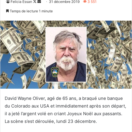
Follow
Envoyer
Felicia Essan
31 décembre 2019
3 551
on
un
Temps de lecture 1 minute
X
courriel
David Wayne Oliver, agé de 65 ans, a braqué une banque
du Colorado aux USA et immédiatement après son départ,
il a jeté l’argent volé en criant Joyeux Noël aux passants.
La scène s’est déroulée, lundi 23 décembre.