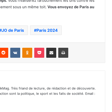
mps.
Vous rivaliserez farouchement les uns contre les
quement sous un même toit.
Vous envoyez de Paris au
JO de Paris
Paris 2024
nterest
Reddit
VKontakte
Odnoklassniki
Pocket
Partager par email
Imprimer
ikMag. Très friand de lecture, de rédaction et de découverte.
on sont la politique, le sport et les faits de société. Email :