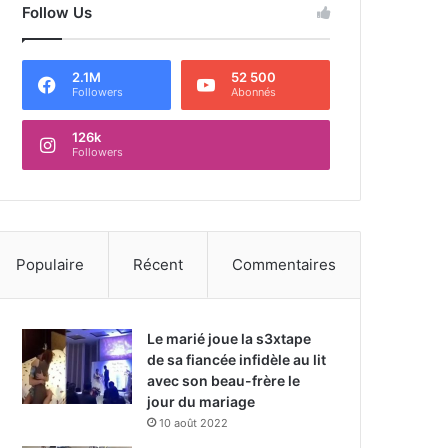
Follow Us
2.1M
52 500
Followers
Abonnés
126k
Followers
Populaire
Récent
Commentaires
Le marié joue la s3xtape
de sa fiancée infidèle au lit
avec son beau-frère le
jour du mariage
10 août 2022