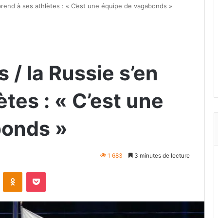
prend à ses athlètes : « C’est une équipe de vagabonds »
/ la Russie s’en
ètes : « C’est une
bonds »
1 683
3 minutes de lecture
VKontakte
Odnoklassniki
Pocket