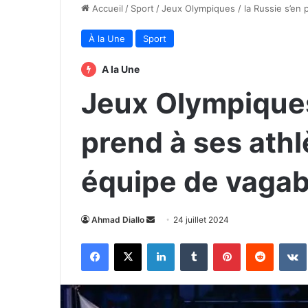
Accueil
/
Sport
/
Jeux Olympiques / la Russie s’en 
À la Une
Sport
A la Une
Jeux Olympiques 
prend à ses athl
équipe de vaga
Envoyer
Ahmad Diallo
24 juillet 2024
un
Facebook
X
Linkedin
Tumblr
Pinterest
Reddit
courriel