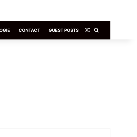
Article Aléatoire
Rechercher
OGIE
CONTACT
GUEST POSTS