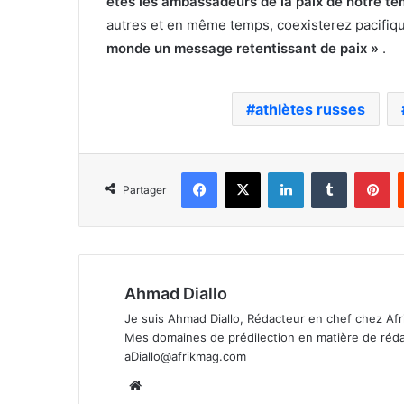
êtes les ambassadeurs de la paix de notre te
autres et en même temps, coexisterez pacifi
monde un message retentissant de paix »
.
athlètes russes
Facebook
X
Linkedin
Tumblr
Pi
Partager
Ahmad Diallo
Je suis Ahmad Diallo, Rédacteur en chef chez Afr
Mes domaines de prédilection en matière de rédacti
aDiallo@afrikmag.com
Website