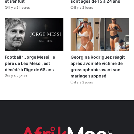
et s’enfuit
sont âgés de 15 à 24 ans
il y a 2 heures
il y a 2 jours
Football : Jorge Messi, le
Georgina Rodriguez réagit
père de Leo Messi, est
après avoir été victime de
décédé à l’âge de 68 ans
grossophobie avant son
mariage supposé
il y a 2 jours
il y a 2 jours