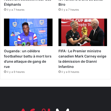
Éléphants
Biro
il y a 7 heures
il y a 7 heures
Ouganda : un célèbre
FIFA : Le Premier ministre
footballeur battu à mort lors
canadien Mark Carney exige
d’une attaque de gang de
la démission de Gianni
rue
Infantino
il y a 9 heures
il y a 9 heures