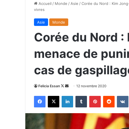
Accueil
/
Monde
/
Asie
/
Corée du Nord : Kim Jong
vivres
Asie
Monde
Corée du Nord :
menace de punir
cas de gaspillag
Follow
Envoyer
Felicia Essan
12 novembre 2020
on
un
Facebook
X
Linkedin
Tumblr
Pinterest
Reddit
X
courriel