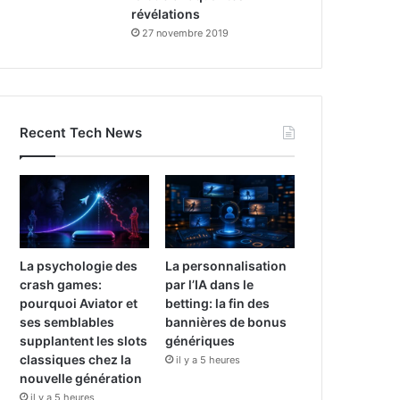
révélations
27 novembre 2019
Recent Tech News
La psychologie des
La personnalisation
crash games:
par l’IA dans le
pourquoi Aviator et
betting: la fin des
ses semblables
bannières de bonus
supplantent les slots
génériques
classiques chez la
il y a 5 heures
nouvelle génération
il y a 5 heures