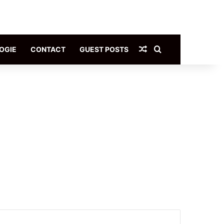
Article Aléatoire
Rechercher
OGIE
CONTACT
GUEST POSTS