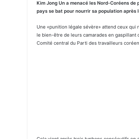
Kim Jong Un a menacé les Nord-Coréens de puni
pays se bat pour nourrir sa population après 
Une «punition légale sévère» attend ceux qui n
le bien-être de leurs camarades en gaspillant d
Comité central du Parti des travailleurs coréen
Cela vient après trois typhons consécutifs en 