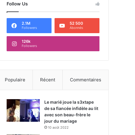
Follow Us
2.1M
52 500
Followers
Abonnés
126k
Followers
Populaire
Récent
Commentaires
Le marié joue la s3xtape
de sa fiancée infidèle au lit
avec son beau-frère le
jour du mariage
10 août 2022