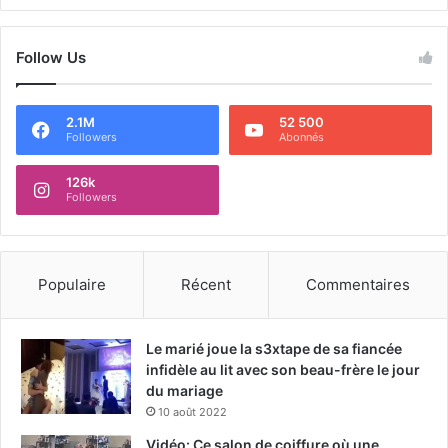
Follow Us
2.1M
52 500
Followers
Abonnés
126k
Followers
Populaire
Récent
Commentaires
Le marié joue la s3xtape de sa fiancée
infidèle au lit avec son beau-frère le jour
du mariage
10 août 2022
Vidéo: Ce salon de coiffure où une