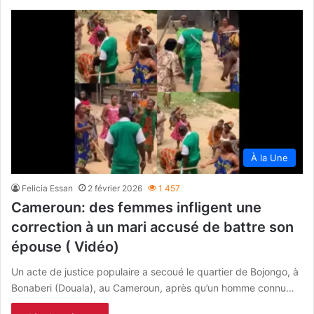
À la Une
Felicia Essan
2 février 2026
1 457
Cameroun: des femmes infligent une
correction à un mari accusé de battre son
épouse ( Vidéo)
Un acte de justice populaire a secoué le quartier de Bojongo, à
Bonaberi (Douala), au Cameroun, après qu’un homme connu…