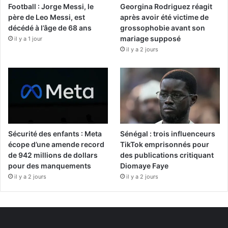
Football : Jorge Messi, le
Georgina Rodriguez réagit
père de Leo Messi, est
après avoir été victime de
décédé à l’âge de 68 ans
grossophobie avant son
mariage supposé
il y a 1 jour
il y a 2 jours
Sécurité des enfants : Meta
Sénégal : trois influenceurs
écope d’une amende record
TikTok emprisonnés pour
de 942 millions de dollars
des publications critiquant
pour des manquements
Diomaye Faye
il y a 2 jours
il y a 2 jours