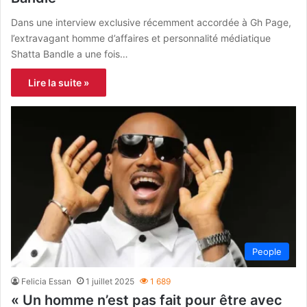
Dans une interview exclusive récemment accordée à Gh Page,
l’extravagant homme d’affaires et personnalité médiatique
Shatta Bandle a une fois…
Lire la suite »
People
Felicia Essan
1 juillet 2025
1 689
« Un homme n’est pas fait pour être avec