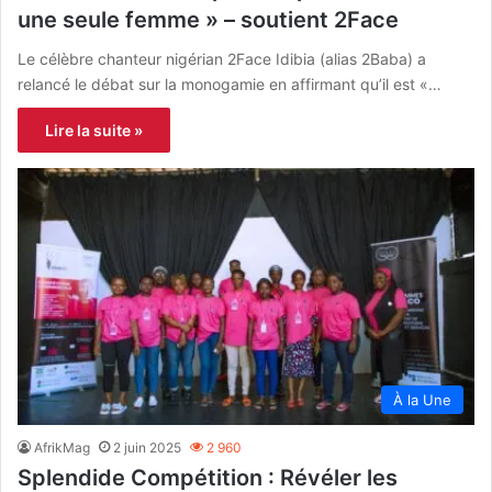
une seule femme » – soutient 2Face
Le célèbre chanteur nigérian 2Face Idibia (alias 2Baba) a
relancé le débat sur la monogamie en affirmant qu’il est «…
Lire la suite »
À la Une
AfrikMag
2 juin 2025
2 960
Splendide Compétition : Révéler les